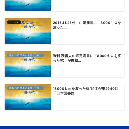
ニュース
2015.11.25付 山陽新聞に「8000キロを
渡った...
絵本「8000キロを渡った杭」
週刊 読書人の選定図書に「8000キロを渡
った杭」が掲載...
絵本「8000キロを渡った杭」
”8000ｋｍを渡った杭”絵本が第2940回
「日本図書館...