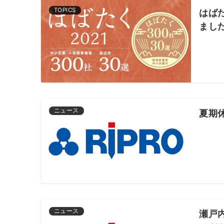
TOPICS
はば
まし
ニュース
夏期
ニュース
瀬戸