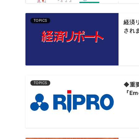
TOPICS
経済
され
TOPICS
◆重
『Em