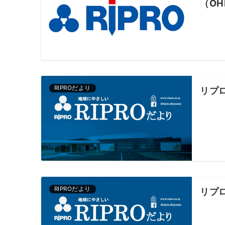
（O
RIPROだより
リプ
RIPROだより
リプ