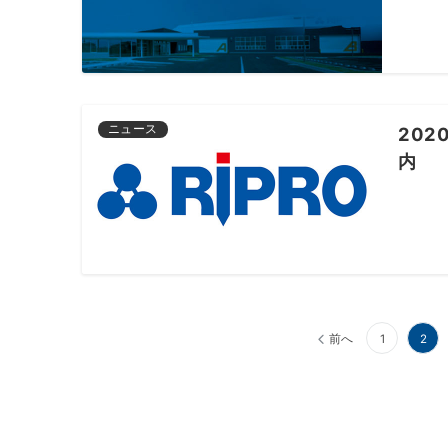
ニュース
20
内
投
前へ
1
2
稿
ナ
ビ