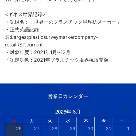
<ギネス世界記録>
・記録名：「世界一のプラスチック境界杭メーカー」
・正式英語記録
名:Largestplasticsurveymarkercompany-
retailRSP,current
・対象年度：2021年1月~12月
・認定対象：2021年ブラスチック境界杭販売額
営業日カレンダー
2026年 8月
日
月
火
水
木
金
土
26
27
28
29
30
31
1