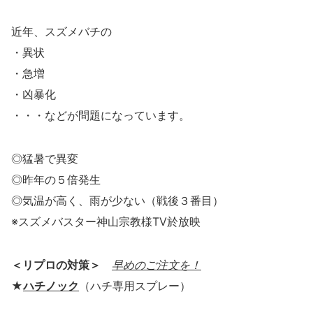
近年、スズメバチの
・異状
・急増
・凶暴化
・・・などが問題になっています。
◎猛暑で異変
◎昨年の５倍発生
◎気温が高く、雨が少ない（戦後３番目）
※スズメバスター神山宗教様TV於放映
＜リプロの対策＞
早めのご注文を！
★
ハチノック
（ハチ専用スプレー）