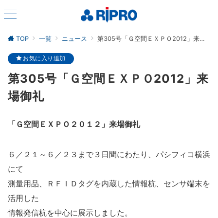
TOP
一覧
ニュース
第305号「Ｇ空間ＥＸＰＯ2012」来場御礼
お気に入り追加
第305号「Ｇ空間ＥＸＰＯ2012」来
場御礼
「Ｇ空間ＥＸＰＯ２０１２」来場御礼
６／２１～６／２３まで３日間にわたり、パシフィコ横浜
にて
測量用品、ＲＦＩＤタグを内蔵した情報杭、センサ端末を
活用した
情報発信杭を中心に展示しました。