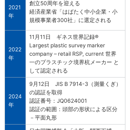
創立50周年を迎える
2021
経済産業省「はばたく中小企業・小
年
規模事業者300社」に選定される
11月11日 ギネス世界記録®
Largest plastic survey marker
2022
company – retail RSP, current 世界
年
一のプラスチック境界杭メーカー と
して認定される
9月12日 JIS B 7914-3（測量くぎ）
の認証を取得
2024
認証番号：JQ0624001
年
認証の範囲：頭部の形状による区分
－平面丸形