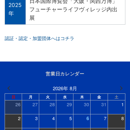
日本国際博覧会「大阪・関西万博」
2025
フューチャーライフヴィレッジ内出
年
展
認証・認定・加盟団体へはコチラ
営業日カレンダー
2026年 8月
日
月
火
水
木
金
土
26
27
28
29
30
31
1
2
3
4
5
6
7
8