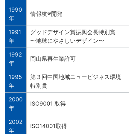
1990
情報杭®︎開発
年
1991
グッドデザイン賞振興会長特別賞
年
〜地球にやさしいデザイン〜
1992
岡山県再生業許可
年
1995
第３回中国地域ニュービジネス環境
年
特別賞
2000
ISO9001 取得
年
2002
ISO14001取得
年