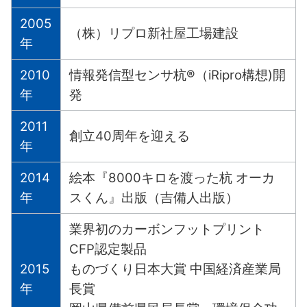
2005
（株）リプロ新社屋工場建設
年
2010
情報発信型センサ杭®︎（iRipro構想)開
年
発
2011
創立40周年を迎える
年
2014
絵本『8000キロを渡った杭 オーカ
年
スくん』出版（吉備人出版）
業界初のカーボンフットプリント
CFP認定製品
2015
ものづくり日本大賞 中国経済産業局
年
長賞