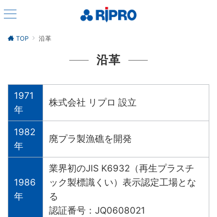
TOP
沿革
沿革
1971
株式会社 リプロ 設立
年
1982
廃プラ製漁礁を開発
年
業界初のJIS K6932（再生プラスチ
1986
ック製標識くい）表示認定工場とな
年
る
認証番号：JQ0608021