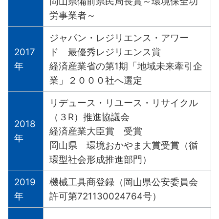
岡山県備前県民局長賞～環境保全功
労事業者～
ジャパン・レジリエンス・アワー
2017
ド 最優秀レジリエンス賞
年
経済産業省の第1期「地域未来牽引企
業」２０００社へ選定
リデュース・リユース・リサイクル
（３R）推進協議会
2018
経済産業大臣賞 受賞
年
岡山県 環境おかやま大賞受賞（循
環型社会形成推進部門）
2019
機械工具商登録（岡山県公安委員会
年
許可第721130024764号）