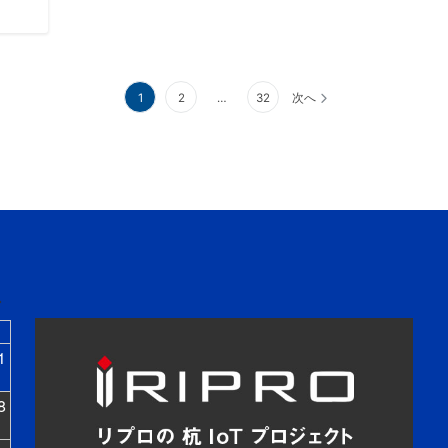
1
2
…
32
次へ
1
8