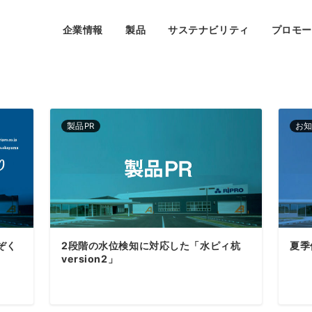
企業情報
製品
サステナビリティ
プロモ
製品PR
お
ぞく
2段階の水位検知に対応した「水ピィ杭
夏季
version2」